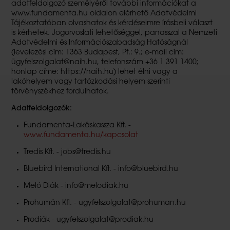
adatfeldolgozó személyéről további információkat a
www.fundamenta.hu oldalon elérhető Adatvédelmi
Tájékoztatóban olvashatok és kérdéseimre írásbeli választ
is kérhetek. Jogorvoslati lehetőséggel, panasszal a Nemzeti
Adatvédelmi és Információszabadság Hatóságnál
(levelezési cím: 1363 Budapest, Pf.: 9.; e-mail cím:
ügyfelszolgalat@naih.hu, telefonszám +36 1 391 1400;
honlap címe: https://naih.hu) lehet élni vagy a
lakóhelyem vagy tartózkodási helyem szerinti
törvényszékhez fordulhatok.
Adatfeldolgozók:
Fundamenta-Lakáskassza Kft. -
www.fundamenta.hu/kapcsolat
Tredis Kft. - jobs@tredis.hu
Bluebird International Kft. - info@bluebird.hu
Meló Diák - info@melodiak.hu
Prohumán Kft. - ugyfelszolgalat@prohuman.hu
Prodiák - ugyfelszolgalat@prodiak.hu