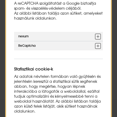
megadott elérhetőségeimen értesítsen,
A reCAPTCHA szolgáltatást a Google biztosítja
illetve, hogy a
munkaerő-kiválasztás folyamatában az Adatkezelő
spam- és visszaélés-védelem céljából.
szerződött partnerei, mint adatfeldolgozók – kizárólag
Az alábbi listában találja azon sütiket, amelyeket
a kiválasztás támogatása érdekében – személyes
használunk oldalunkon.
adataimat megismerjék, abból a célból, hogy velem
az Adatkezelő nevében kapcsolatba lépjenek.
nexum
a
felvételi döntés támogatása szakmai felmérés
alkalmazásának segítségével
a leendő munkavállalók
ReCaptcha
pályáztatási eljárásának lebonyolítása során. A
felvételi interjú vagy szakmai felmérés során a
különböző feladatok alkalmazására a betölteni kívánt
munkakörben előforduló szakmai ismeretek és
kompetenciák mérése miatt kerül sor. Ez lehetőséget
Statisztikai cookie-k
nyújt az értékelők számára, hogy a kiválasztás során
felmérjék és összevessék a különböző jelöltek
Az adatok névtelen formában való gyűjtésén és
képességeit, viselkedését és hozzáállását. Az előforduló
jelentésén keresztül a statisztikai sütik segítenek
feladatok egyediek, adott munkakörre jellemzőek.
abban, hogy megértse, hogyan lépnek
Típusukat tekintve egyéni, páros és csoportos, szóbeli és
interakcióba a látogatók a weboldallal, ezáltal
írásbeli gyakorlatok. Az értékelés végén a HR
tudjuk optimalizálni és kényelmesebbé tenni a
szakemberei visszajelzést adnak a jelöltnek a
weboldal használatát. Az alábbi listában találja
kiválasztásban nyújtott teljesítményéről.
azon külső felek listáját, akik sütiket használnak
oldalunkon.
Kezelt személyes adatok köre:
név, e-mail cím,