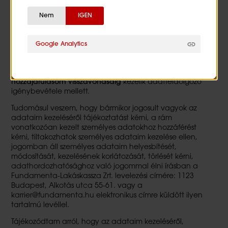
telefonszám, önéletrajz, motivációs levél, iskolai
Nem
IGEN
végzettség; végzettség pontos megnevezése, intézmény
neve, szakmai felmérés keretében elvégzett feladatok
során keletkezett személyes adatok.
Google Analytics
Tudomásom van arról, hogy a fentebb nevezett
szervezetek az adataimat időben korlátozottan,
jelen
hozzájárulás megadását követő 3 évig
vagy
hozzájárulásom visszavonásáig
kezelik adatfeldolgozó
igénybevétele mellett.
Tudomásul veszem, hogy bármikor jogosult vagyok az
adataim kezeléséről tájékoztatást kérni, a rám
vonatkozóan kezelt személyes adatokhoz hozzáférést
kérni, tiltakozhatok személyes adataim kezelése ellen,
jogomban áll személyes adataim helyesbítését,
módosítását, kezelésének korlátozását, törlését kérni,
adathordozhatósághoz való jogommal élni írásban a
Fundamenta-Lakáskassza Zrt. levelezési címére: 1123
Budapest, Alkotás utca 55-61. vagy a
karrier@fundamenta.hu elektronikus címre küldött ilyen
tartalmú levéllel.
Tájékozódtam arról, hogy az adataim kezeléséről,