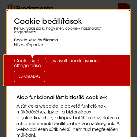
Cookie beállítások
Kérjük, válassza ki, hogy mely cookie-k használatát
Adatkezelési nyilatkozat
engedélyezi.
Cookie kezelés állapota
Nincs elfogadva
Jelen nyilatkozat elfogadásával egyértelmű és kifejezett
hozzájárulásomat adom ahhoz, hogy a
Fundamenta-
Lakáskassza Zrt.
(székhelye: 1123 Budapest, Alkotás utca
Cookie kezelés javasolt beállításainak
55-61.; cg.:01-10-043304) – a továbbiakban:
Adatkezelő
–
elfogadása
az álláspályázati eljárás során megadott adataimat
adatfeldolgozó igénybevétele mellett kezelje.
ELFOGADÁS
Az
adatkezelés önkéntes hozzájáruláson alapul
, amely
bármely időpontban visszavonható, és amely jog
Alap funkcionalitást biztosító cookie-k
gyakorlása nem érinti a visszavonás előtt a hozzájárulás
alapján végrehajtott adatkezelés jogszerűségét.
A sütikre a weboldal alapvető funkcióinak
működéséhez, így pl. a biztonságos
Tudomásul veszem, hogy az
adatkezelés célja,
bejelentkezéshez, a képek betöltéséhez, illetve a
hogy az
süti preferenciák beállításához van szükségünk. A
Adatkezelő a megadott személyes
adataimnak megfelelő jelenlegi és – kifejezett
weboldal ezen sütik nélkül nem tud megfelelően
hozzájárulásom esetén – jövőbeni állásajánlatairól a
működni.