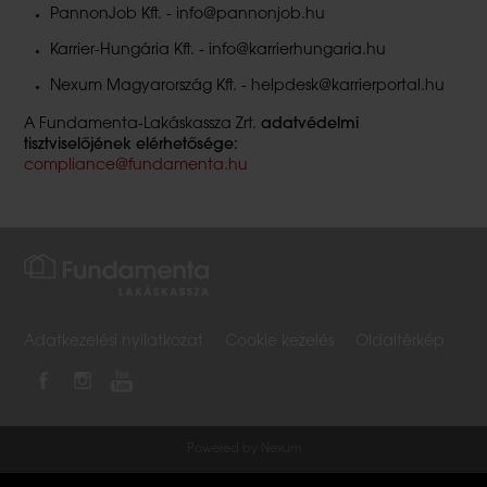
PannonJob Kft. - info@pannonjob.hu
Karrier-Hungária Kft. - info@karrierhungaria.hu
Nexum Magyarország Kft. - helpdesk@karrierportal.hu
A Fundamenta-Lakáskassza Zrt.
adatvédelmi
tisztviselőjének elérhetősége:
compliance@fundamenta.hu
Adatkezelési nyilatkozat
Cookie kezelés
Oldaltérkép
Powered by Nexum