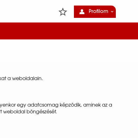
Profilom
at a weboldalain.
t. Ilyenkor egy adatcsomag képzôdik, aminek az a
tt weboldal böngészését.