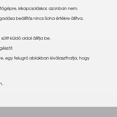
mítógépre, kikapcsoláskor, azonban nem.
gadása beállítás nincs Soha értékre állítva.
ütit küldô oldal állítja be.
gészôt.
e, egy felugró ablakban kiválaszthatja, hogy
n.