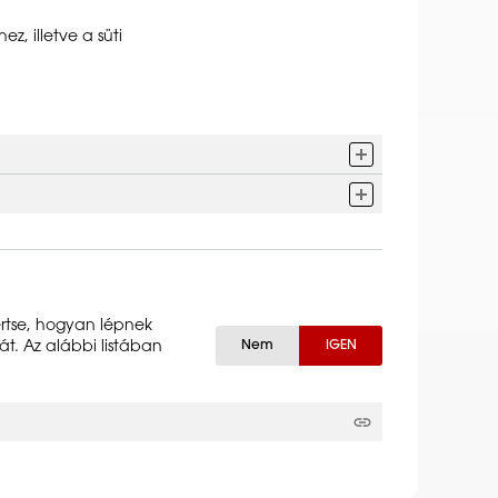
, illetve a süti
értse, hogyan lépnek
Nem
IGEN
t. Az alábbi listában