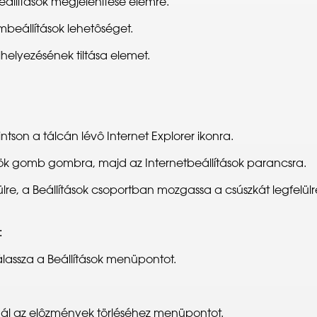
beállítások megjelenítése elemre.
beállítások lehetôséget.
helyezésének tiltása elemet.
ntson a tálcán lévô Internet Explorer ikonra.
zök gomb gombra, majd az Internetbeállítások parancsra.
re, a Beállítások csoportban mozgassa a csúszkát legfelülr
:
assza a Beállítások menüpontot.
znál az elôzmények törléséhez menüpontot.