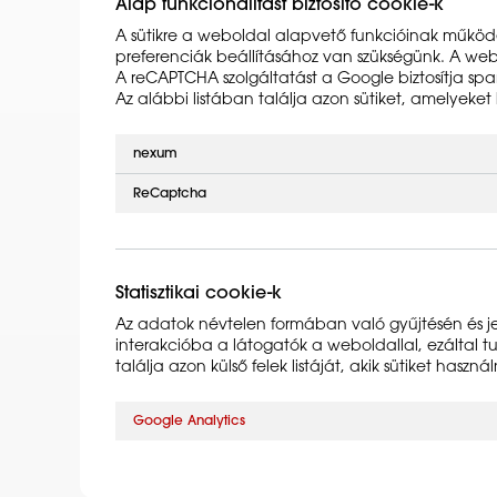
Alap funkcionalitást biztosító cookie-k
A sütikre a weboldal alapvető funkcióinak működés
preferenciák beállításához van szükségünk. A web
A reCAPTCHA szolgáltatást a Google biztosítja spa
Az alábbi listában találja azon sütiket, amelyeke
nexum
ReCaptcha
Statisztikai cookie-k
Az adatok névtelen formában való gyűjtésén és jel
interakcióba a látogatók a weboldallal, ezáltal t
találja azon külső felek listáját, akik sütiket haszn
Google Analytics