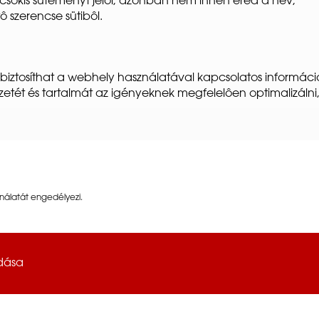
 csokis süteményt jelöl, azonban nem innen ered a név,
ô szerencse sütibôl.
iztosíthat a webhely használatával kapcsolatos információ
ezetét és tartalmát az igényeknek megfelelôen optimalizál
ználatát engedélyezi.
adása