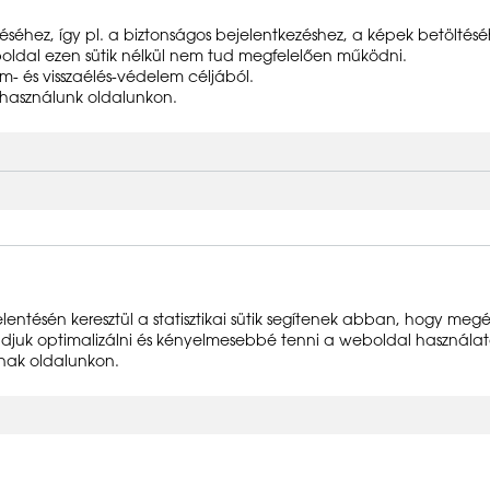
éhez, így pl. a biztonságos bejelentkezéshez, a képek betöltéséhez
oldal ezen sütik nélkül nem tud megfelelően működni.
m- és visszaélés-védelem céljából.
t használunk oldalunkon.
entésén keresztül a statisztikai sütik segítenek abban, hogy meg
udjuk optimalizálni és kényelmesebbé tenni a weboldal használatá
álnak oldalunkon.