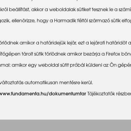
ól beállítást, akkor a weboldalak sütiket tesznek le a szá
ozik, ellenôrizze, hogy a Harmadik féltôl származó sütik elfo
lôdnek amikor a határidejük lejár, ezt a lejárati határidôt a s
ítógépen tárolt sütik törlôdnek amikor bezárja a Firefox bön
mal: amikor egy weboldal sütit próbál küldeni az Ön gépér
változtatás automatikusan mentésre kerül.
www.fundamenta.hu/dokumentumtar
Tájékoztatók részbe