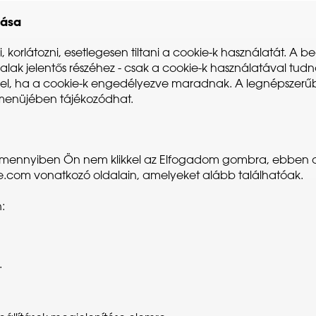
tása
 korlátozni, esetlegesen tiltani a cookie-k használatát. A be
ak jelentős részéhez - csak a cookie-k használatával tudnak
tő el, ha a cookie-k engedélyezve maradnak. A legnépszerű
menüjében tájékozódhat.
mennyiben Ön nem klikkel az Elfogadom gombra, ebben az e
le.com vonatkozó oldalain, amelyeket alább találhatóak.
:
.