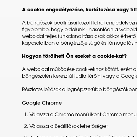
A cookie engedélyezése, korlátozása vagy til
A böngészők beállításai között lehet engedélyezni,
figyelembe, hogy oldalunk - hasonlóan a weboldal
weboldal teljes funkcionalitása csak akkor érhe
kapcsolatban a böngészője súgó és támogatás 
Hogyan törölheti Ön ezeket a cookie-kat?
A weboldal mûködése cooki-ekhoz kötött, ezért a
böngészôjén keresztül tudja törölni vagy a Goog
Részletes leírások a legnépszerûbb böngészôkben
Google Chrome
Válassza a Chrome menü ikont Chrome menu
Válassza a Beállítások lehetôséget.