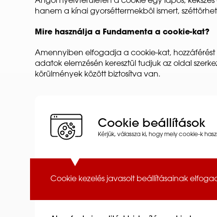
Angol nyelvterületen a cookie egy lapos, kekszes
hanem a kínai gyorséttermekbôl ismert, széttörhet
Mire használja a Fundamenta a cookie-kat?
Amennyiben elfogadja a cookie-kat, hozzáférést b
adatok elemzésén keresztül tudjuk az oldal szerk
körülmények között biztosítva van.
Cookie beállítások
Kérjük, válassza ki, hogy mely cookie-k has
Cookie kezelés javasolt beállításainak elfog