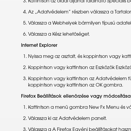
Kattintson az oldal aljánál található Speciális 
Az „Adatvédelem” részben válassza a Tartalom
Válassza a Webhelyek bármilyen típusú adatel
Válassza a Kész lehetôséget.
Internet Explorer
Nyissa meg az asztalt, és koppintson vagy katti
Koppintson vagy kattintson az Eszközök Eszkö
Koppintson vagy kattintson az Adatvédelem fül
koppintson vagy kattintson az OK gombra.
Firefox Beállítások ellenôrzése vagy módosítása
Kattintson a menü gombra New Fx Menu és vál
Válassza ki az Adatvédelem panelt.
Válassza a A Firefox Egyéni beállításokat has