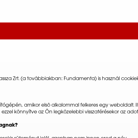
za Zrt. (a továbbiakban: Fundamenta) is használ cookiek
számítógépén, amikor elsô alkalommal felkeres egy weboldal
 ezzel könnyítve az Ön legközelebbi visszatérésekor az ado
magnak?