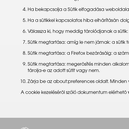
Ha bekapcsolja a Sütik elfogadása weboldalakr
Ha a sütikkel kapcsolatos hiba elhárításán dolg
Válassza ki, hogy meddig tárolódjanak a sütik:
Sütik megtartása: amíg le nem járnak: a sütik tör
Sütik megtartása: a Firefox bezárásáig: a szám
Sütik megtartása: megerôsítés minden alkalom
tárolja-e az adott sütit vagy nem.
Zárja be az about:preferences oldalt. Minden 
A cookie kezelésérôl szóló dokumentum elérhetô