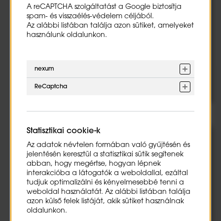
egyéb gazdasági események) főkönyvi és analitikus
A reCAPTCHA szolgáltatást a Google biztosítja
nyilvántartások vezetése és ellenőrzése tárgyi
spam- és visszaélés-védelem céljából.
eszközökkel és immateriális javakkal kapcsolatos
Az alábbi listában találja azon sütiket, amelyeket
számviteli, könyvelési feladatok elvégzése részvétel
használunk oldalunkon.
a havi, negyedéves és éves zárlati feladatokban
napi pénzforgalmi feladatok ellátása
nexum
Részletek
ReCaptcha
Statisztikai cookie-k
FundaZé Program
Az adatok névtelen formában való gyűjtésén és
jelentésén keresztül a statisztikai sütik segítenek
rotációs program választott szakterületeken, a
abban, hogy megértse, hogyan lépnek
választott szakterületek tevékenységének
interakcióba a látogatók a weboldallal, ezáltal
folyamatos támogatása, aktív részvétel a
tudjuk optimalizálni és kényelmesebbé tenni a
szakterületek adatorientált vagy IT munkájában,
weboldal használatát. Az alábbi listában találja
sokszínű feladatok vállalati projektekben
azon külső felek listáját, akik sütiket használnak
oldalunkon.
Részletek