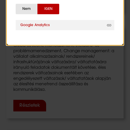
Nem
IGEN
Google Analytics
Szolgáltatás menedzser
CMDB és licenc menedzsment, Incidens- és
problémamenedzsment, Change management: a
vállalat alkalmazásainak/ rendszereinek/
infrastruktúrájának változására/ változtatására
irányuló feladatok dokumentált követése, éles
rendszerek változásainak esetében az
engedélyezett változások/ változtatások alapján
az élesítési menetrend összeállítása és
kommunikálása.
Részletek