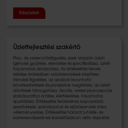
Részletek
Üzletfejlesztési szakértő
Piac- és versenytársfigyelés, ezek alapján üzleti
igények gyűjtése, elemzése és specifikálása, üzleti
folyamatok ábrázolása. Az értékesítési tervek
elérése érdekében adatelemzések készítése,
trendek figyelése, az azokból levonható
következtetések és javaslatok megtétele, az üzleti
döntések támogatása. Akciók, versenykoncepciók
szabályzatba öntése, kiértékelése, folyamatos
riportálása. Értékesítés területéhez kapcsolódó
szerződések, szabályzatok és eljárásrendek írása,
véleményezése. Értékesítési hálózat jutalék- és
karrierrendszerének kialakításában aktív részvétel.