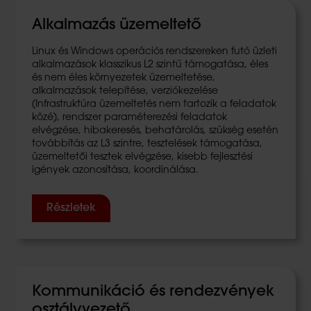
Alkalmazás üzemeltető
Linux és Windows operációs rendszereken futó üzleti
alkalmazások klasszikus L2 szintű támogatása, éles
és nem éles környezetek üzemeltetése,
alkalmazások telepítése, verziókezelése
(Infrastruktúra üzemeltetés nem tartozik a feladatok
közé), rendszer paraméterezési feladatok
elvégzése, hibakeresés, behatárolás, szükség esetén
továbbítás az L3 szintre, tesztelések támogatása,
üzemeltetői tesztek elvégzése, kisebb fejlesztési
igények azonosítása, koordinálása.
Részletek
Kommunikáció és rendezvények
osztályvezető