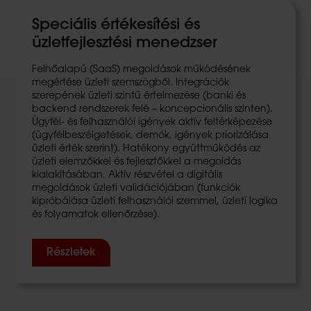
Speciális értékesítési és
üzletfejlesztési menedzser
Felhőalapú (SaaS) megoldások működésének
megértése üzleti szemszögből. Integrációk
szerepének üzleti szintű értelmezése (banki és
backend rendszerek felé – koncepcionális szinten).
Ügyfél- és felhasználói igények aktív feltérképezése
(ügyfélbeszélgetések, demók, igények priorizálása
üzleti érték szerint). Hatékony együttműködés az
üzleti elemzőkkel és fejlesztőkkel a megoldás
kialakításában. Aktív részvétel a digitális
megoldások üzleti validációjában (funkciók
kipróbálása üzleti felhasználói szemmel, üzleti logika
és folyamatok ellenőrzése).
Részletek