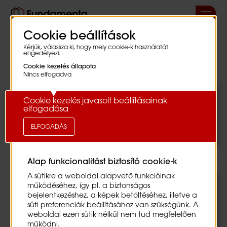
Cookie beállítások
Kérjük, válassza ki, hogy mely cookie-k használatát
Állásajánlatok
engedélyezi.
Cookie kezelés állapota
Nincs elfogadva
Szövegbevitel
hatására
Cookie kezelés javasolt beállításainak
frissülni
elfogadása
fog
A
a
Terület
jelölőnégyzetek
ELFOGADÁS
pozíciók
kapcsolásakor
listája.
frissülni
fog
a
Alap funkcionalitást biztosító cookie-k
pozíciók
listája.
A sütikre a weboldal alapvető funkcióinak
Könyvelő
működéséhez, így pl. a biztonságos
bejelentkezéshez, a képek betöltéséhez, illetve a
könyvelési feladatok ellátása (bejövő és kimenő
süti preferenciák beállításához van szükségünk. A
számlák, bankkivonatok, készpénzes elszámolások,
weboldal ezen sütik nélkül nem tud megfelelően
kártyás vásárlások, elszámolásra adott előlegek,
működni.